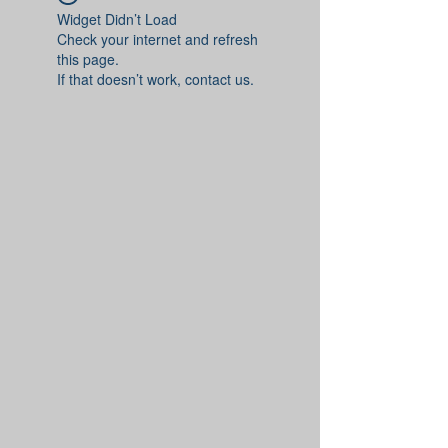
Widget Didn’t Load
Check your internet and refresh
this page.
If that doesn’t work, contact us.