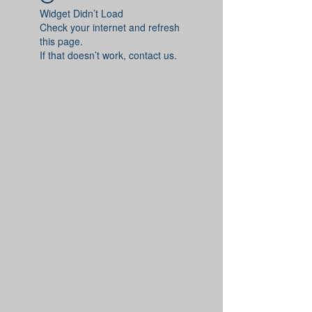
Widget Didn’t Load
Check your internet and refresh
this page.
If that doesn’t work, contact us.