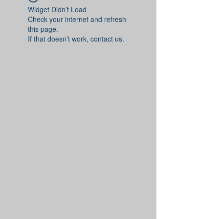
Widget Didn’t Load
Check your internet and refresh
this page.
If that doesn’t work, contact us.