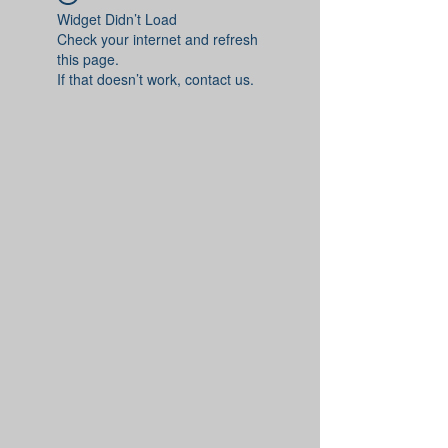
Widget Didn’t Load
Check your internet and refresh
this page.
If that doesn’t work, contact us.